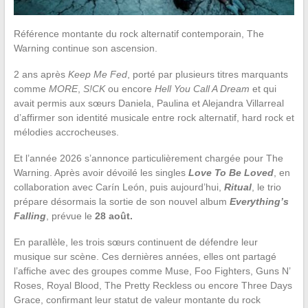
Référence montante du rock alternatif contemporain, The
Warning continue son ascension.
2 ans après
Keep Me Fed
, porté par plusieurs titres marquants
comme
MORE
,
S!CK
ou encore
Hell You Call A Dream
et qui
avait permis aux sœurs Daniela, Paulina et Alejandra Villarreal
d’affirmer son identité musicale entre rock alternatif, hard rock et
mélodies accrocheuses.
Et l’année 2026 s’annonce particulièrement chargée pour The
Warning. Après avoir dévoilé les singles
Love To Be Loved
, en
collaboration avec Carín León, puis aujourd’hui,
Ritual
, le trio
prépare désormais la sortie de son nouvel album
Everything’s
Falling
, prévue le
28 août.
En parallèle, les trois sœurs continuent de défendre leur
musique sur scène. Ces dernières années, elles ont partagé
l’affiche avec des groupes comme Muse, Foo Fighters, Guns N’
Roses, Royal Blood, The Pretty Reckless ou encore Three Days
Grace, confirmant leur statut de valeur montante du rock