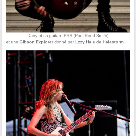
Dany et sa guitare PRS (Paul Reed Smith)
et une
Gibson Explorer
donné par
Lzzy Hale de Halestorm
.