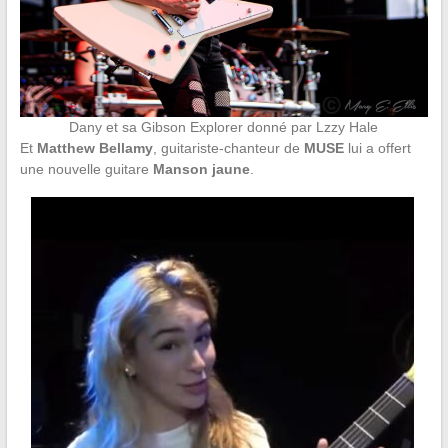
Dany et sa Gibson Explorer donné par Lzzy Hale
Et
Matthew Bellamy
, guitariste-chanteur de
MUSE
lui a offert
une nouvelle guitare
Manson jaune
.