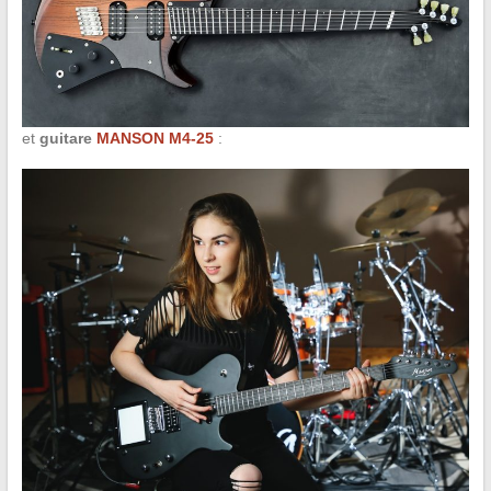
et
guitare
MANSON M4-25
: