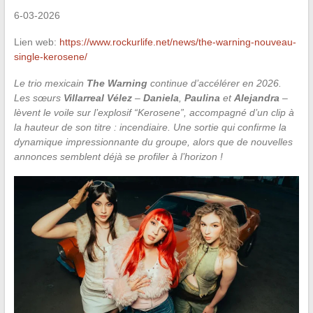
6-03-2026
Lien web:
https://www.rockurlife.net/news/the-warning-nouveau-
single-kerosene/
Le trio mexicain
The Warning
continue d’accélérer en 2026.
Les sœurs
Villarreal Vélez
–
Daniela
,
Paulina
et
Alejandra
–
lèvent le voile sur l’explosif “Kerosene”, accompagné d’un clip à
la hauteur de son titre : incendiaire. Une sortie qui confirme la
dynamique impressionnante du groupe, alors que de nouvelles
annonces semblent déjà se profiler à l’horizon !