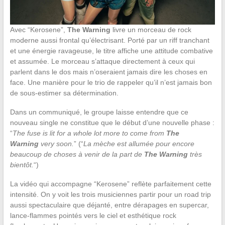
Avec “Kerosene”,
The Warning
livre un morceau de rock
moderne aussi frontal qu’électrisant. Porté par un riff tranchant
et une énergie ravageuse, le titre affiche une attitude combative
et assumée. Le morceau s’attaque directement à ceux qui
parlent dans le dos mais n’oseraient jamais dire les choses en
face. Une manière pour le trio de rappeler qu’il n’est jamais bon
de sous-estimer sa détermination.
Dans un communiqué, le groupe laisse entendre que ce
nouveau single ne constitue que le début d’une nouvelle phase :
“
The fuse is lit for a whole lot more to come from
The
Warning
very soon.
” (“
La mèche est allumée pour encore
beaucoup de choses à venir de la part de
The Warning
très
bientôt.
“)
La vidéo qui accompagne “Kerosene” reflète parfaitement cette
intensité. On y voit les trois musiciennes partir pour un road trip
aussi spectaculaire que déjanté, entre dérapages en supercar,
lance-flammes pointés vers le ciel et esthétique rock