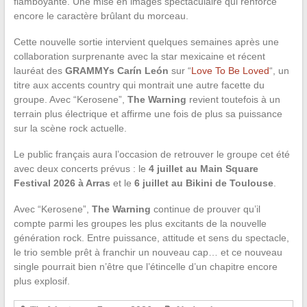
flamboyante. Une mise en images spectaculaire qui renforce
encore le caractère brûlant du morceau.
Cette nouvelle sortie intervient quelques semaines après une
collaboration surprenante avec la star mexicaine et récent
lauréat des
GRAMMYs
Carín León
sur “
Love To Be Loved
“, un
titre aux accents country qui montrait une autre facette du
groupe. Avec “Kerosene”,
The Warning
revient toutefois à un
terrain plus électrique et affirme une fois de plus sa puissance
sur la scène rock actuelle.
Le public français aura l’occasion de retrouver le groupe cet été
avec deux concerts prévus : le
4 juillet au Main Square
Festival 2026 à Arras
et le
6 juillet au Bikini de Toulouse
.
Avec “Kerosene”,
The Warning
continue de prouver qu’il
compte parmi les groupes les plus excitants de la nouvelle
génération rock. Entre puissance, attitude et sens du spectacle,
le trio semble prêt à franchir un nouveau cap… et ce nouveau
single pourrait bien n’être que l’étincelle d’un chapitre encore
plus explosif.