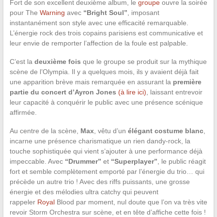
Fort de son excellent deuxième album, le
groupe
ouvre la soirée
pour The
Warning
avec
“Bright Soul”
, imposant
instantanément son style avec une efficacité remarquable.
L’énergie rock des trois copains parisiens est communicative et
leur envie de remporter l’affection de la foule est palpable.
C’est la
deuxième fois
que le groupe se produit sur la mythique
scène de l’Olympia. Il y a quelques mois, ils y avaient déjà fait
une apparition brève mais remarquée en assurant la
première
partie du concert d’Ayron Jones
(à lire ici)
, laissant entrevoir
leur capacité à conquérir le public avec une présence scénique
affirmée.
Au centre de la scène,
Max
, vêtu d’un
élégant costume blanc
,
incarne une présence charismatique un rien dandy-rock, la
touche sophistiquée qui vient s’ajouter à une performance déjà
impeccable. Avec
“Drummer”
et
“Superplayer”
, le public réagit
fort et semble complètement emporté par l’énergie du trio… qui
précède un autre trio ! Avec des riffs puissants, une grosse
énergie et des mélodies ultra catchy qui peuvent
rappeler
Royal
Blood par moment, nul doute que l’on va très vite
revoir Storm Orchestra sur scène, et en tête d’affiche cette fois !