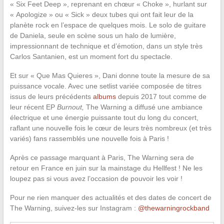
« Six Feet Deep », reprenant en chœur « Choke », hurlant sur
« Apologize » ou « Sick » deux tubes qui ont fait leur de la
planète rock en l’espace de quelques mois. Le solo de guitare
de Daniela, seule en scène sous un halo de lumière,
impressionnant de technique et d’émotion, dans un style très
Carlos Santanien, est un moment fort du spectacle.
Et sur « Que Mas Quieres », Dani donne toute la mesure de sa
puissance vocale. Avec une setlist variée composée de titres
issus de leurs précédents
albums
depuis 2017 tout comme de
leur récent EP
Burnout,
The Warning a diffusé une ambiance
électrique et une énergie puissante tout du long du concert,
raflant une nouvelle fois le cœur de leurs très nombreux (et très
variés) fans rassemblés une nouvelle fois à Paris !
Après ce passage marquant à Paris, The Warning sera de
retour en France en juin sur la mainstage du Hellfest ! Ne les
loupez pas si vous avez l’occasion de pouvoir les voir !
Pour ne rien manquer des actualités et des dates de concert de
The Warning, suivez-les sur Instagram :
@thewarningrockband