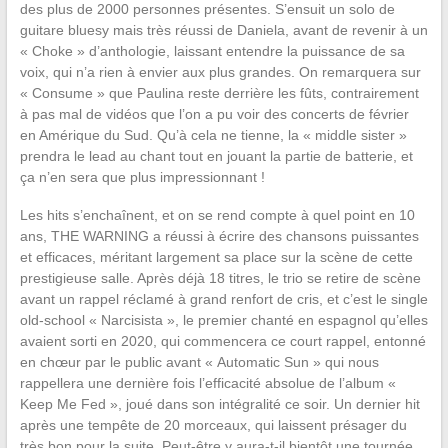
des plus de 2000 personnes présentes. S’ensuit un solo de
guitare bluesy mais très réussi de Daniela, avant de revenir à un
« Choke » d’anthologie, laissant entendre la puissance de sa
voix, qui n’a rien à envier aux plus grandes. On remarquera sur
« Consume » que Paulina reste derrière les fûts, contrairement
à pas mal de vidéos que l’on a pu voir des concerts de février
en Amérique du Sud. Qu’à cela ne tienne, la « middle sister »
prendra le lead au chant tout en jouant la partie de batterie, et
ça n’en sera que plus impressionnant !
Les hits s’enchaînent, et on se rend compte à quel point en 10
ans, THE WARNING a réussi à écrire des chansons puissantes
et efficaces, méritant largement sa place sur la scène de cette
prestigieuse salle. Après déjà 18 titres, le trio se retire de scène
avant un rappel réclamé à grand renfort de cris, et c’est le single
old-school « Narcisista », le premier chanté en espagnol qu’elles
avaient sorti en 2020, qui commencera ce court rappel, entonné
en chœur par le public avant « Automatic Sun » qui nous
rappellera une dernière fois l’efficacité absolue de l’album «
Keep Me Fed », joué dans son intégralité ce soir. Un dernier hit
après une tempête de 20 morceaux, qui laissent présager du
très bon pour la suite. Peut-être y aura-t-il bientôt une tournée