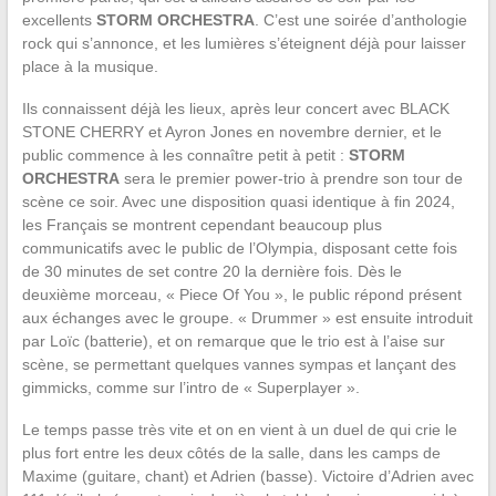
excellents
STORM ORCHESTRA
. C’est une soirée d’anthologie
rock qui s’annonce, et les lumières s’éteignent déjà pour laisser
place à la musique.
Ils connaissent déjà les lieux, après leur concert avec BLACK
STONE CHERRY et Ayron Jones en novembre dernier, et le
public commence à les connaître petit à petit :
STORM
ORCHESTRA
sera le premier power-trio à prendre son tour de
scène ce soir. Avec une disposition quasi identique à fin 2024,
les Français se montrent cependant beaucoup plus
communicatifs avec le public de l’Olympia, disposant cette fois
de 30 minutes de set contre 20 la dernière fois. Dès le
deuxième morceau, « Piece Of You », le public répond présent
aux échanges avec le groupe. « Drummer » est ensuite introduit
par Loïc (batterie), et on remarque que le trio est à l’aise sur
scène, se permettant quelques vannes sympas et lançant des
gimmicks, comme sur l’intro de « Superplayer ».
Le temps passe très vite et on en vient à un duel de qui crie le
plus fort entre les deux côtés de la salle, dans les camps de
Maxime (guitare, chant) et Adrien (basse). Victoire d’Adrien avec