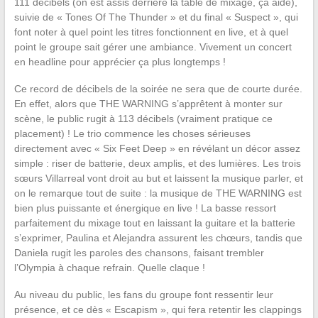
111 décibels (on est assis derrière la table de mixage, ça aide),
suivie de « Tones Of The Thunder » et du final « Suspect », qui
font noter à quel point les titres fonctionnent en live, et à quel
point le groupe sait gérer une ambiance. Vivement un concert
en headline pour apprécier ça plus longtemps !
Ce record de décibels de la soirée ne sera que de courte durée.
En effet, alors que THE WARNING s’apprêtent à monter sur
scène, le public rugit à 113 décibels (vraiment pratique ce
placement) ! Le trio commence les choses sérieuses
directement avec « Six Feet Deep » en révélant un décor assez
simple : riser de batterie, deux amplis, et des lumières. Les trois
sœurs Villarreal vont droit au but et laissent la musique parler, et
on le remarque tout de suite : la musique de THE WARNING est
bien plus puissante et énergique en live ! La basse ressort
parfaitement du mixage tout en laissant la guitare et la batterie
s’exprimer, Paulina et Alejandra assurent les chœurs, tandis que
Daniela rugit les paroles des chansons, faisant trembler
l’Olympia à chaque refrain. Quelle claque !
Au niveau du public, les fans du groupe font ressentir leur
présence, et ce dès « Escapism », qui fera retentir les clappings