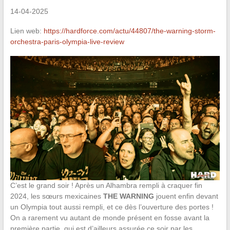
14-04-2025
Lien web:
https://hardforce.com/actu/44807/the-warning-storm-
orchestra-paris-olympia-live-review
C’est le grand soir ! Après un Alhambra rempli à craquer fin
2024, les sœurs mexicaines
THE WARNING
jouent enfin devant
un Olympia tout aussi rempli, et ce dès l’ouverture des portes !
On a rarement vu autant de monde présent en fosse avant la
première partie, qui est d’ailleurs assurée ce soir par les