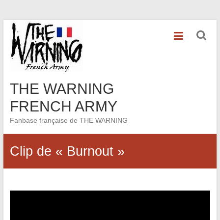
Skip
to
content
THE WARNING
FRENCH ARMY
Fanbase française de THE WARNING
Clip de « Burnout »