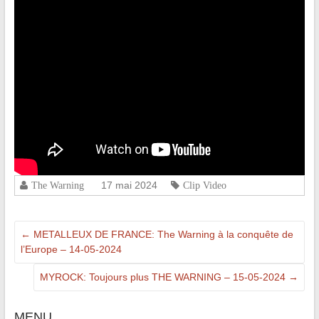
17 mai 2024
The Warning
Clip Video
←
METALLEUX DE FRANCE: The Warning à la conquête de
l’Europe – 14-05-2024
MYROCK: Toujours plus THE WARNING – 15-05-2024
→
MENU