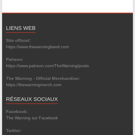
LIENS WEB
Site officiel:
https://www.thewarningband.com
Patreon:
https://www.patreon.com/TheWarning/posts
The Warning - Official Merchandise:
https://thewarningmerch.com
RÉSEAUX SOCIAUX
Facebook:
The Warning sur Facebook
Twitter: