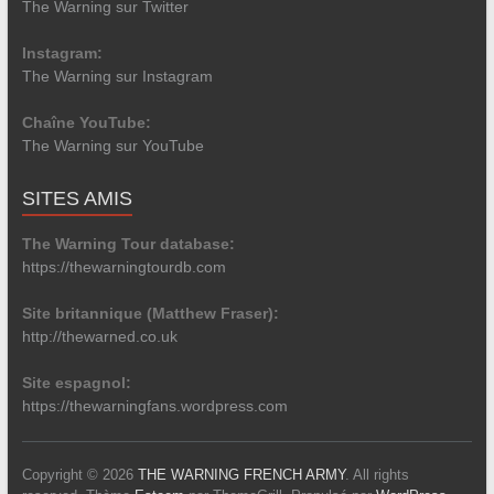
The Warning sur Twitter
Instagram:
The Warning sur Instagram
Chaîne YouTube:
The Warning sur YouTube
SITES AMIS
The Warning Tour database:
https://thewarningtourdb.com
Site britannique (Matthew Fraser):
http://thewarned.co.uk
Site espagnol:
https://thewarningfans.wordpress.com
Copyright © 2026
THE WARNING FRENCH ARMY
. All rights