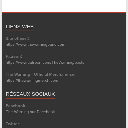
LIENS WEB
Site officiel:
https://www.thewarningband.com
Patreon:
https://www.patreon.com/TheWarning/posts
The Warning - Official Merchandise:
https://thewarningmerch.com
RÉSEAUX SOCIAUX
Facebook:
The Warning sur Facebook
Twitter: