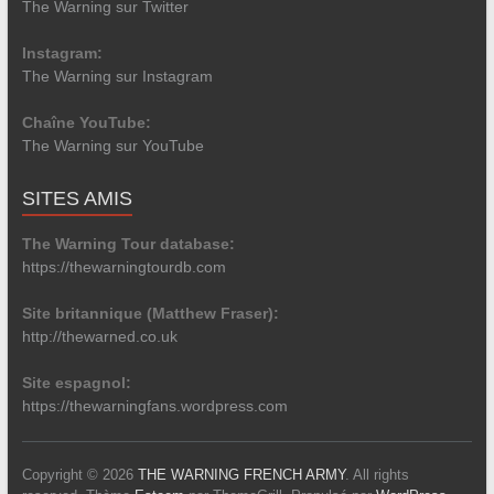
The Warning sur Twitter
Instagram:
The Warning sur Instagram
Chaîne YouTube:
The Warning sur YouTube
SITES AMIS
The Warning Tour database:
https://thewarningtourdb.com
Site britannique (Matthew Fraser):
http://thewarned.co.uk
Site espagnol:
https://thewarningfans.wordpress.com
Copyright © 2026
THE WARNING FRENCH ARMY
. All rights