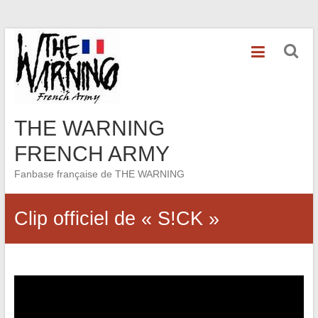
Skip
to
content
THE WARNING
FRENCH ARMY
Fanbase française de THE WARNING
Clip officiel de « S!CK »