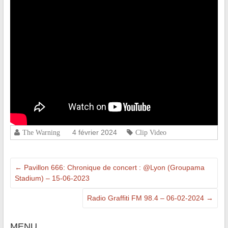
4 février 2024
The Warning
Clip Video
←
Pavillon 666: Chronique de concert : @Lyon (Groupama
Stadium) – 15-06-2023
Radio Graffiti FM 98.4 – 06-02-2024
→
MENU